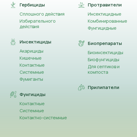
Гербициды
Протравители
Сплошного действия
Инсектицидные
Избирательного
Комбинированные
действия
Фунгицидные
Инсектициды
Биопрепараты
Акарициды
Биоинсектициды
Кишечные
Биофунгициды
Контактные
Для септиков и
Системные
компоста
Фумиганты
Прилипатели
Фунгициды
Контактные
Системные
Контактно-системные