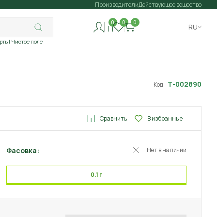
Производители
Действующее вещество
0
0
0
RU
рть
| Чистое поле
Т-002890
Код:
Сравнить
В избранные
Фасовка:
Нет в наличии
0.1 г