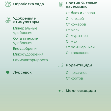
Против бытовых
Обработка сада
насекомых
От блох и клопов
Удобрения и
От клещей
стимуляторы
От комаров
Минеральные
От моли
удобрения
От муравьев
Органические
От мух
удобрения
От ос и шершней
Биоудобрения
От тараканов
Микроудобрения
Стимуляторы роста
Родентициды
Лук севок
От грызунов
От кротов
Моллюскоциды