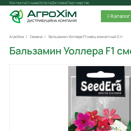
Контакты
Отзывы
Оплата
Доставка
Партнерство
Каталог
АгроХим
Семена
Бальзамин Уоллера F1 смесь комнатный 0,1 г
Бальзамин Уоллера F1 см