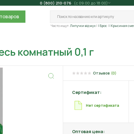
0 (800) 210-076
(с 09:00 до 18:00)
товаров
Часто ищут:
Липучки від мух
| Брос
| Крысиная сме
есь комнатный 0,1 г
Отзывов
(0)
Сертификат:
Нет сертификата
Оптовая цена: