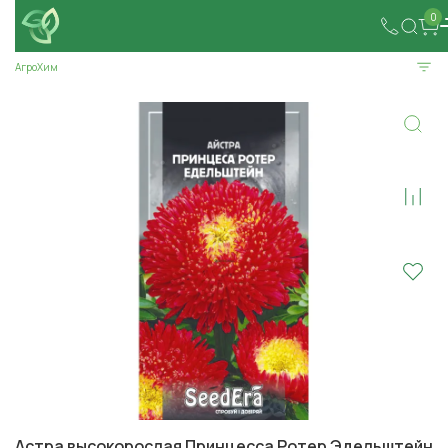
0
АгроХим
Астра высокорослая Принцесса Ротер Эдельштейн