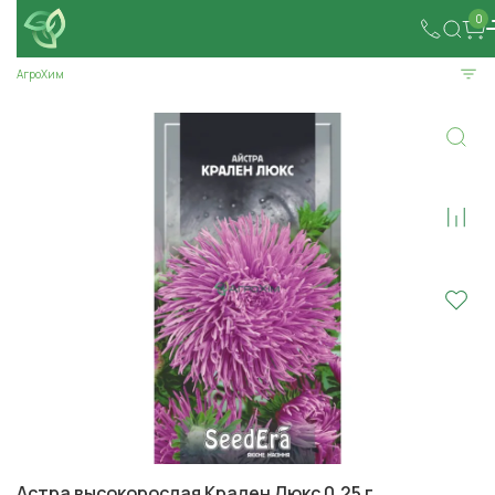
0
АгроХим
Астра высокорослая Крален Люкс 0,25 г