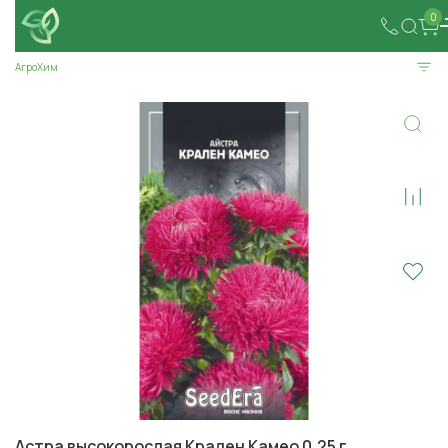
0
АгроХим
Астра высокорослая Крален Камео 0,25 г