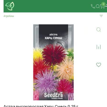
0
АгроХим
Астра высокорослая Харц Смесь 0,25 г