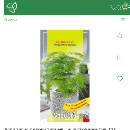
0
АгроХим
Аспарагус декоративный Пушистоперистий 0,1 г