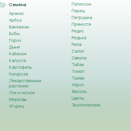
Патиссон
Семена
Перец
Арахис
Петрушка
Арбуз
Пряности
Баклажан
Редис
Бобы
Редька
Горох
Репа
Дыня
Салат
Кабачок
Свекла
Капуста
Табак
Картофель
Томат
Кукуруза
Тыква
Лекарственные
Укроп
растения
Фасоль
Лук и чеснок
Цветы
Морковь
Экзотические
Огурец