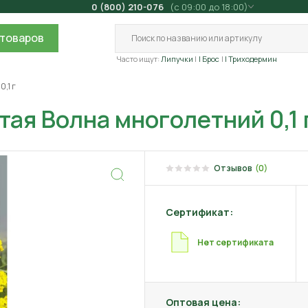
0 (800) 210-076
(с 09:00 до 18:00)
товаров
Часто ищут:
Липучки
| Брос
| Триходермин
,1 г
ая Волна многолетний 0,1 
Отзывов
(0)
Сертификат:
Нет сертификата
Оптовая цена: