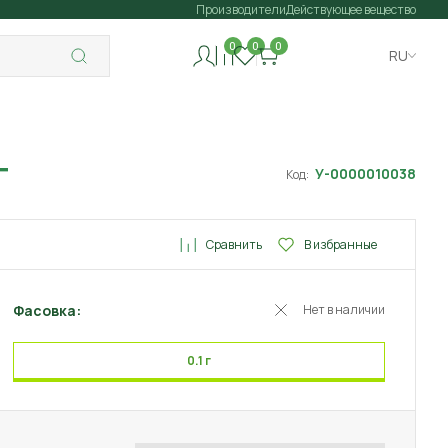
Производители
Действующее вещество
0
0
0
RU
г
У-0000010038
Код:
Сравнить
В избранные
Фасовка:
Нет в наличии
0.1 г