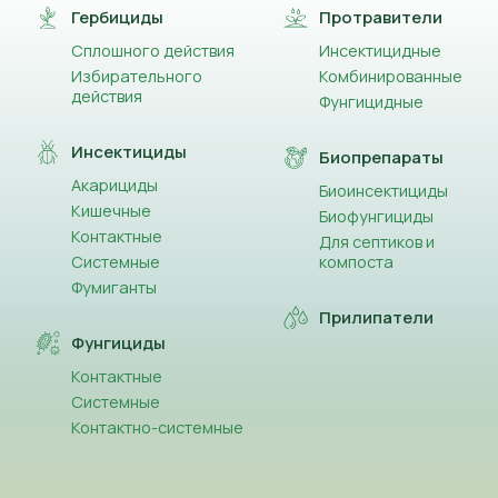
Гербициды
Протравители
Сплошного действия
Инсектицидные
Избирательного
Комбинированные
действия
Фунгицидные
Инсектициды
Биопрепараты
Акарициды
Биоинсектициды
Кишечные
Биофунгициды
Контактные
Для септиков и
Системные
компоста
Фумиганты
Прилипатели
Фунгициды
Контактные
Системные
Контактно-системные