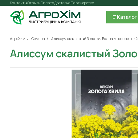
Контакты
Отзывы
Оплата
Доставка
Партнерство
Каталог
АгроХим
Семена
Алиссум скалистый Золотая Волна многолетний 0
Алиссум скалистый Золот