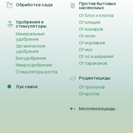
Против бытовых
Обработка сада
насекомых
От блох и клопов
Удобрения и
От клещей
стимуляторы
От комаров
Минеральные
От моли
удобрения
От муравьев
Органические
От мух
удобрения
От ос и шершней
Биоудобрения
От тараканов
Микроудобрения
Стимуляторы роста
Родентициды
Лук севок
От грызунов
От кротов
Моллюскоциды