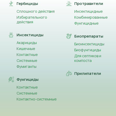
Гербициды
Протравители
Сплошного действия
Инсектицидные
Избирательного
Комбинированные
действия
Фунгицидные
Инсектициды
Биопрепараты
Акарициды
Биоинсектициды
Кишечные
Биофунгициды
Контактные
Для септиков и
Системные
компоста
Фумиганты
Прилипатели
Фунгициды
Контактные
Системные
Контактно-системные