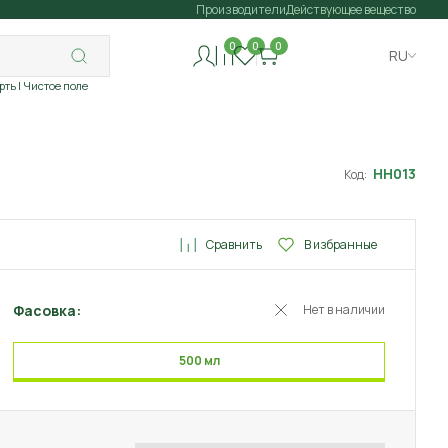
Производители
Действующее вещество
0
0
0
RU
рть
| Чистое поле
НН013
Код:
Сравнить
В избранные
Фасовка:
Нет в наличии
500 мл