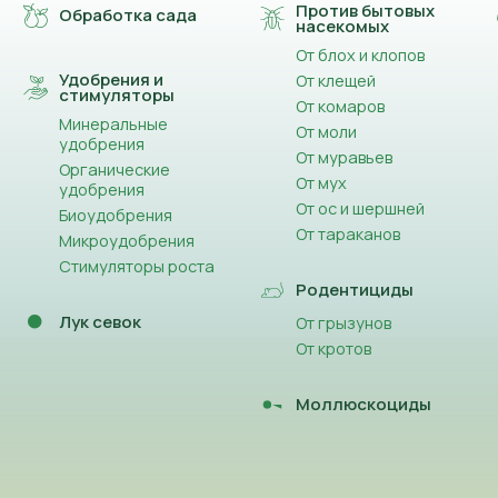
Против бытовых
Обработка сада
насекомых
От блох и клопов
Удобрения и
От клещей
стимуляторы
От комаров
Минеральные
От моли
удобрения
От муравьев
Органические
От мух
удобрения
От ос и шершней
Биоудобрения
От тараканов
Микроудобрения
Стимуляторы роста
Родентициды
Лук севок
От грызунов
От кротов
Моллюскоциды