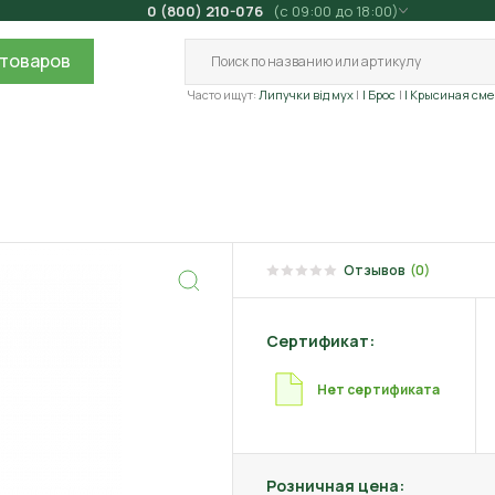
0 (800) 210-076
(с 09:00 до 18:00)
товаров
Часто ищут:
Липучки від мух
| Брос
| Крысиная сме
Отзывов
(0)
Сертификат:
Нет сертификата
Розничная цена: