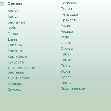
Патиссон
Семена
Перец
Арахис
Петрушка
Арбуз
Пряности
Баклажан
Редис
Бобы
Редька
Горох
Репа
Дыня
Салат
Кабачок
Свекла
Капуста
Табак
Картофель
Томат
Кукуруза
Тыква
Лекарственные
Укроп
растения
Фасоль
Лук и чеснок
Цветы
Морковь
Экзотические
Огурец