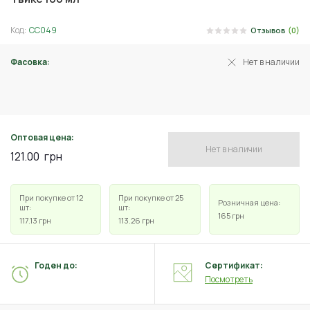
Код:
СС049
Отзывов
(0)
Фасовка:
Нет в наличии
10 мл
Оптовая цена:
Нет в наличии
121.00
грн
При покупке от 12
При покупке от 25
Розничная цена:
шт:
шт:
165
грн
117.13
грн
113.26
грн
Годен до:
Сертификат:
Посмотреть