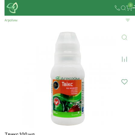
0
АгроХим
Твикс 100 мл