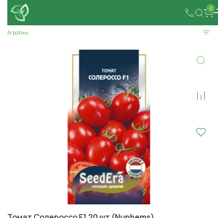
0
АгроХим
Томат Солероссо F1 20 шт (Nunhems)