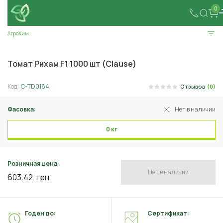
0
АгроХим
Томат Рихам F1 1000 шт (Clause)
Код:
C-TD0164
Отзывов
(0)
Фасовка:
Нет в наличии
0 кг
Розничная цена:
Нет в наличии
603.42
грн
Годен до:
Сертификат: