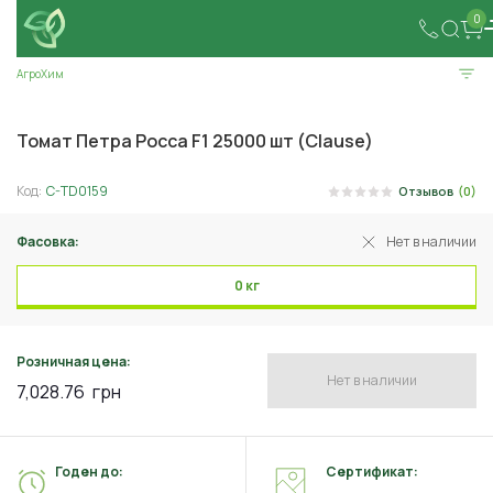
0
АгроХим
Томат Петра Росса F1 25000 шт (Clause)
Код:
C-TD0159
Отзывов
(0)
Фасовка:
Нет в наличии
0 кг
Розничная цена:
Нет в наличии
7,028.76
грн
Годен до:
Сертификат: