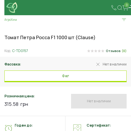
0
АгроХим
Томат Петра Росса F1 1000 шт (Clause)
Код:
C-TD0157
Отзывов
(0)
Фасовка:
Нет в наличии
0 кг
Розничная цена:
Нет в наличии
315.58
грн
Годен до:
Сертификат: