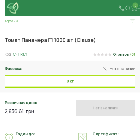
0
АгроХим
Томат Панамера F1 1000 шт (Clause)
Код:
C-TIR171
Отзывов
(0)
Фасовка:
Нет в наличии
0 кг
Розничная цена:
Нет в наличии
2,836.61
грн
Годен до:
Сертификат: