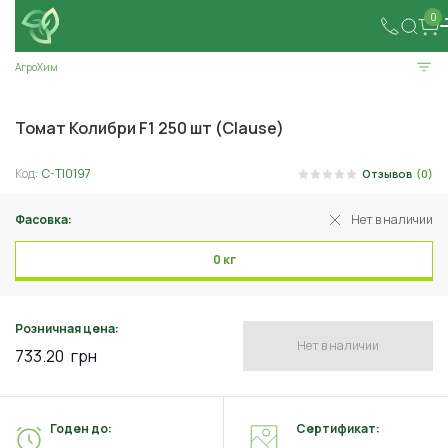
0
АгроХим
Томат Колибри F1 250 шт (Clause)
Код:
C-TI0197
Отзывов
(0)
Фасовка:
Нет в наличии
0 кг
Розничная цена:
Нет в наличии
733.20
грн
Годен до:
Сертификат: