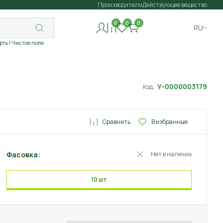
Производители
Действующее вещество
0
0
0
RU
рть
| Чистое поле
У-0000003179
Код:
Сравнить
В избранные
Фасовка:
Нет в наличии
10 шт