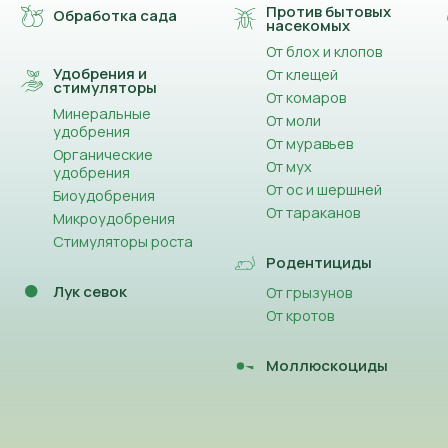
Против бытовых
Обработка сада
насекомых
От блох и клопов
Удобрения и
От клещей
стимуляторы
От комаров
Минеральные
От моли
удобрения
От муравьев
Органические
От мух
удобрения
От ос и шершней
Биоудобрения
От тараканов
Микроудобрения
Стимуляторы роста
Родентициды
Лук севок
От грызунов
От кротов
Моллюскоциды