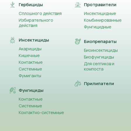
Гербициды
Протравители
Сплошного действия
Инсектицидные
Избирательного
Комбинированные
действия
Фунгицидные
Инсектициды
Биопрепараты
Акарициды
Биоинсектициды
Кишечные
Биофунгициды
Контактные
Для септиков и
Системные
компоста
Фумиганты
Прилипатели
Фунгициды
Контактные
Системные
Контактно-системные