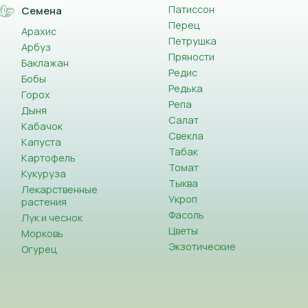
Патиссон
Семена
Перец
Арахис
Петрушка
Арбуз
Пряности
Баклажан
Редис
Бобы
Редька
Горох
Репа
Дыня
Салат
Кабачок
Свекла
Капуста
Табак
Картофель
Томат
Кукуруза
Тыква
Лекарственные
Укроп
растения
Фасоль
Лук и чеснок
Цветы
Морковь
Экзотические
Огурец