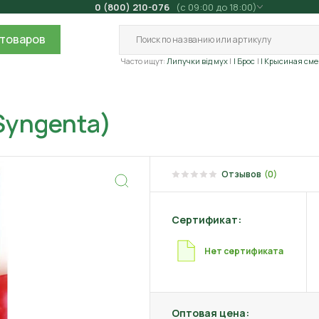
0 (800) 210-076
(с 09:00 до 18:00)
товаров
Часто ищут:
Липучки від мух
| Брос
| Крысиная сме
(Syngenta)
Отзывов
(0)
Сертификат:
Нет сертификата
Оптовая цена: