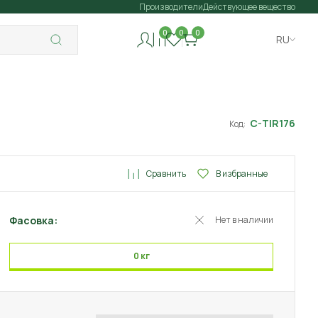
Производители
Действующее вещество
0
0
0
RU
C-TIR176
Код:
Сравнить
В избранные
Фасовка:
Нет в наличии
0 кг