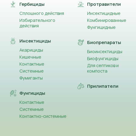
Гербициды
Протравители
Сплошного действия
Инсектицидные
Избирательного
Комбинированные
действия
Фунгицидные
Инсектициды
Биопрепараты
Акарициды
Биоинсектициды
Кишечные
Биофунгициды
Контактные
Для септиков и
Системные
компоста
Фумиганты
Прилипатели
Фунгициды
Контактные
Системные
Контактно-системные