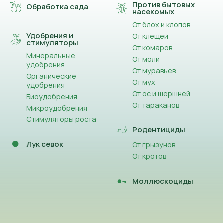
Против бытовых
Обработка сада
насекомых
От блох и клопов
Удобрения и
От клещей
стимуляторы
От комаров
Минеральные
От моли
удобрения
От муравьев
Органические
От мух
удобрения
От ос и шершней
Биоудобрения
От тараканов
Микроудобрения
Стимуляторы роста
Родентициды
Лук севок
От грызунов
От кротов
Моллюскоциды