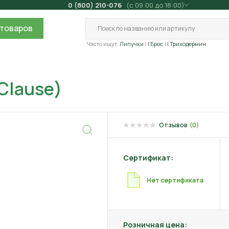
0 (800) 210-076
(с 09:00 до 18:00)
товаров
Часто ищут:
Липучки
| Брос
| Триходермин
(Clause)
Отзывов
(0)
Сертификат:
Нет сертификата
Розничная цена: