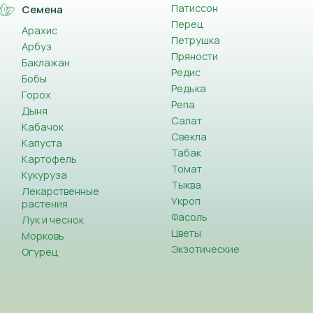
Патиссон
Семена
Перец
Арахис
Петрушка
Арбуз
Пряности
Баклажан
Редис
Бобы
Редька
Горох
Репа
Дыня
Салат
Кабачок
Свекла
Капуста
Табак
Картофель
Томат
Кукуруза
Тыква
Лекарственные
Укроп
растения
Фасоль
Лук и чеснок
Цветы
Морковь
Экзотические
Огурец