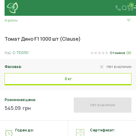
0
АгроХим
Томат Дино F1 1000 шт (Clause)
Код:
C-TD0151
Отзывов
(0)
Фасовка:
Нет в наличии
0 кг
Розничная цена:
Нет в наличии
545.09
грн
Годен до:
Сертификат: