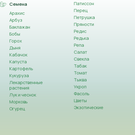
Патиссон
Семена
Перец
Арахис
Петрушка
Арбуз
Пряности
Баклажан
Редис
Бобы
Редька
Горох
Репа
Дыня
Салат
Кабачок
Свекла
Капуста
Табак
Картофель
Томат
Кукуруза
Тыква
Лекарственные
Укроп
растения
Фасоль
Лук и чеснок
Цветы
Морковь
Экзотические
Огурец