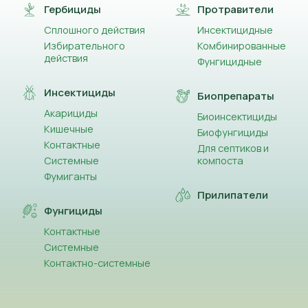
Гербициды
Протравители
Сплошного действия
Инсектицидные
Избирательного
Комбинированные
действия
Фунгицидные
Инсектициды
Биопрепараты
Акарициды
Биоинсектициды
Кишечные
Биофунгициды
Контактные
Для септиков и
Системные
компоста
Фумиганты
Прилипатели
Фунгициды
Контактные
Системные
Контактно-системные