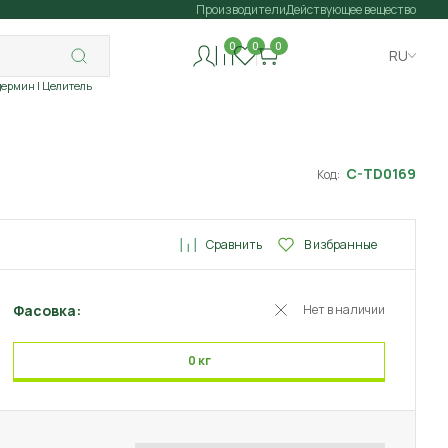
Производители
Действующее вещество
0
0
0
RU
дермин
| Целитель
C-TD0169
Код:
Сравнить
В избранные
Фасовка:
Нет в наличии
0 кг