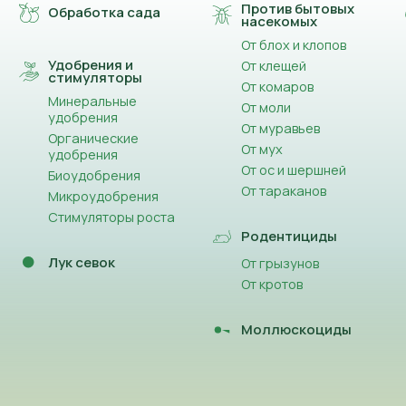
Против бытовых
Обработка сада
насекомых
От блох и клопов
Удобрения и
От клещей
стимуляторы
От комаров
Минеральные
От моли
удобрения
От муравьев
Органические
От мух
удобрения
От ос и шершней
Биоудобрения
От тараканов
Микроудобрения
Стимуляторы роста
Родентициды
Лук севок
От грызунов
От кротов
Моллюскоциды