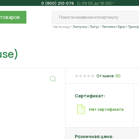
0 (800) 210-076
(с 09:00 до 18:00)
товаров
Часто ищут:
Липучки
Логус
Теппеки
| Брос
| Трихо
use)
Отзывов
(0)
Сертификат:
Нет сертификата
Розничная цена: