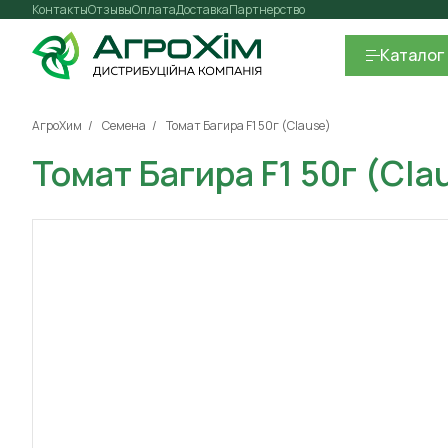
Контакты
Отзывы
Оплата
Доставка
Партнерство
Каталог
АгроХим
Семена
Томат Багира F1 50г (Clause)
Томат Багира F1 50г (Cla