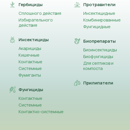
Гербициды
Протравители
Сплошного действия
Инсектицидные
Избирательного
Комбинированные
действия
Фунгицидные
Инсектициды
Биопрепараты
Акарициды
Биоинсектициды
Кишечные
Биофунгициды
Контактные
Для септиков и
Системные
компоста
Фумиганты
Прилипатели
Фунгициды
Контактные
Системные
Контактно-системные