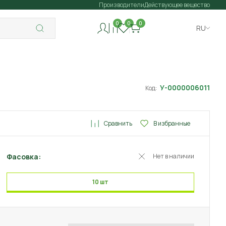
Производители
Действующее вещество
0
0
0
RU
У-0000006011
Код:
Сравнить
В избранные
Фасовка:
Нет в наличии
10 шт