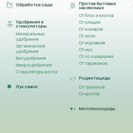
Против бытовых
Обработка сада
насекомых
От блох и клопов
Удобрения и
От клещей
стимуляторы
От комаров
Минеральные
От моли
удобрения
От муравьев
Органические
От мух
удобрения
От ос и шершней
Биоудобрения
От тараканов
Микроудобрения
Стимуляторы роста
Родентициды
Лук севок
От грызунов
От кротов
Моллюскоциды