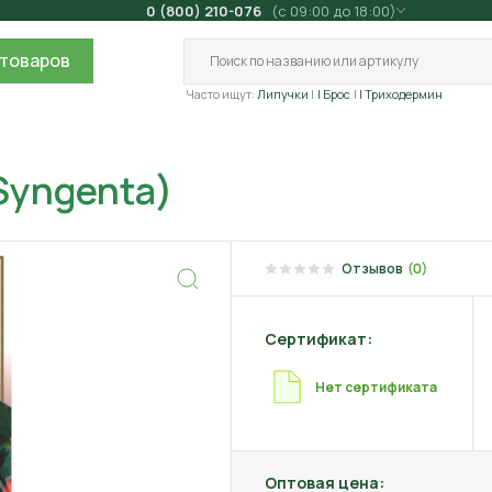
0 (800) 210-076
(с 09:00 до 18:00)
товаров
Часто ищут:
Липучки
| Брос
| Триходермин
(Syngenta)
Отзывов
(0)
Сертификат:
Нет сертификата
Оптовая цена: