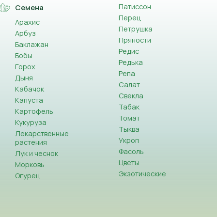
Патиссон
Семена
Перец
Арахис
Петрушка
Арбуз
Пряности
Баклажан
Редис
Бобы
Редька
Горох
Репа
Дыня
Салат
Кабачок
Свекла
Капуста
Табак
Картофель
Томат
Кукуруза
Тыква
Лекарственные
Укроп
растения
Фасоль
Лук и чеснок
Цветы
Морковь
Экзотические
Огурец