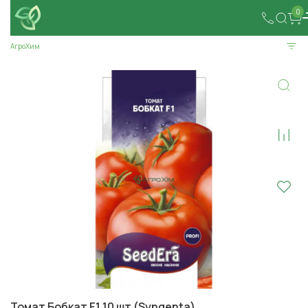
0
АгроХим
Томат Бобкат F1 10 шт (Syngenta)