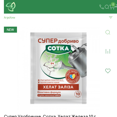
0
АгроХим
NEW
Супер Удобрение. Сотка. Хелат Железа 10 г