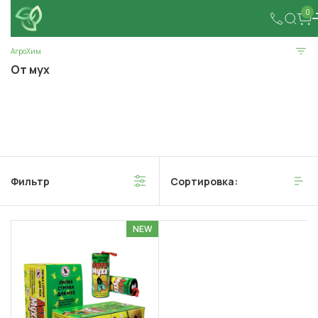
0
АгроХим
От мух
Фильтр
Сортировка:
NEW