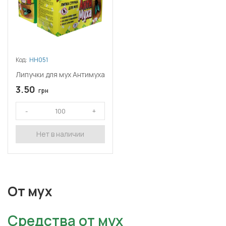
Код:
НН051
Липучки для мух Антимуха
3.50
грн
Нет в наличии
От мух
Средства от мух