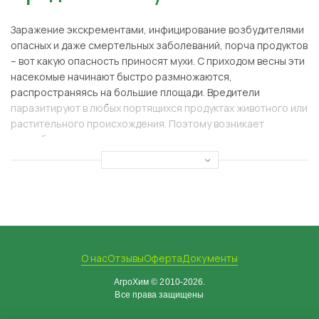
Заражение экскрементами, инфицирование возбудителями
опасных и даже смертельных заболеваний, порча продуктов
– вот какую опасность приносят мухи. С приходом весны эти
насекомые начинают быстро размножаются,
распространяясь на большие площади. Вредители
паразитируют в любых портящихся продуктах животного или
растительного происхождения. Поэтому возникает
потребность в использовании определенных средств для
борьбы с этим насекомым.
Описание вредителя
Насекомые из семейства двукрылых размером 3–13 мм
синего, черного, желтого, зеленого, серого оттенков.
Личинки развиваются в различных средах.
О нас
Отзывы
Оферта
Документы
Преимущественно это грибы, сок растений, древесная
кора, гнезда птиц, гной, компост. Длительность жизни
АгроХим © 2010-2026.
составляет около 28 дней.
Все права защищены
Вредители активны в теплый период: весной, летом. Но