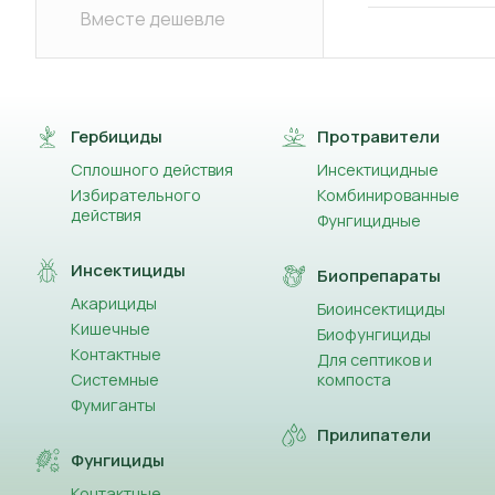
Вместе дешевле
Гербициды
Протравители
Сплошного действия
Инсектицидные
Избирательного
Комбинированные
действия
Фунгицидные
Инсектициды
Биопрепараты
Акарициды
Биоинсектициды
Кишечные
Биофунгициды
Контактные
Для септиков и
Системные
компоста
Фумиганты
Прилипатели
Фунгициды
Контактные