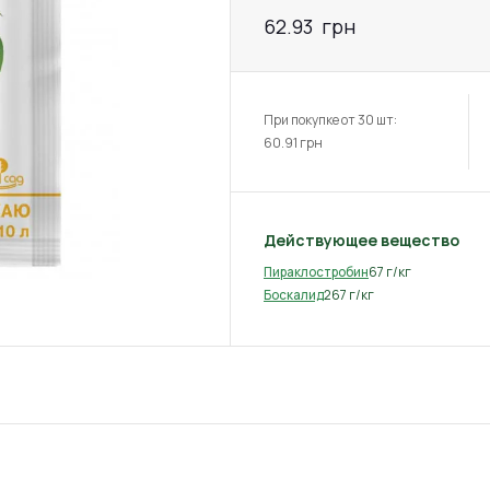
62.93
грн
При покупке от 30 шт:
60.91
грн
Действующее вещество
67 г/кг
Пираклостробин
267 г/кг
Боскалид