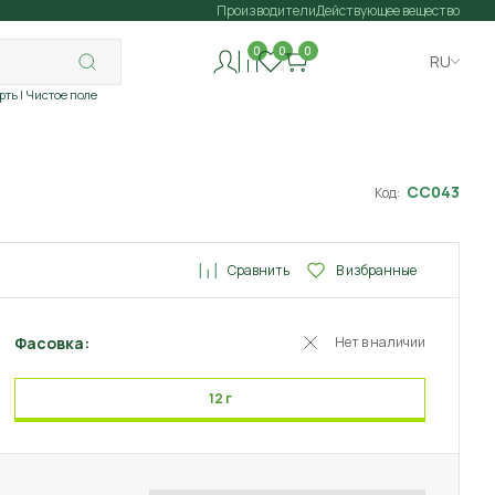
Производители
Действующее вещество
0
0
0
RU
рть
| Чистое поле
СС043
Код:
Сравнить
В избранные
Фасовка:
Нет в наличии
12 г