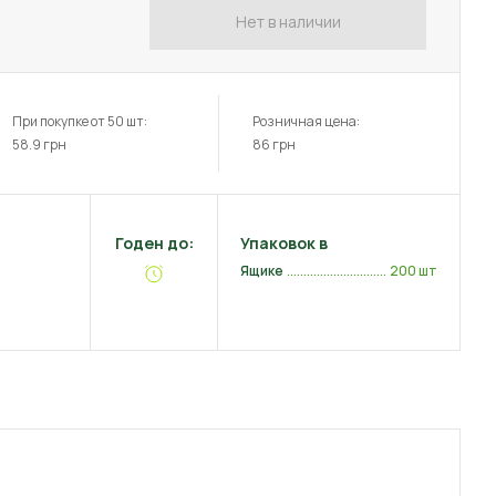
Нет в наличии
При покупке от 50 шт:
Розничная цена:
58.9
грн
86
грн
Годен до:
Упаковок в
Ящике
200 шт