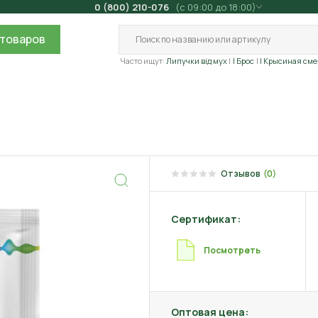
0 (800) 210-076
(с 09:00 до 18:00)
товаров
Часто ищут:
Липучки від мух
| Брос
| Крысиная сме
Отзывов
(0)
Сертификат:
Посмотреть
Оптовая цена: