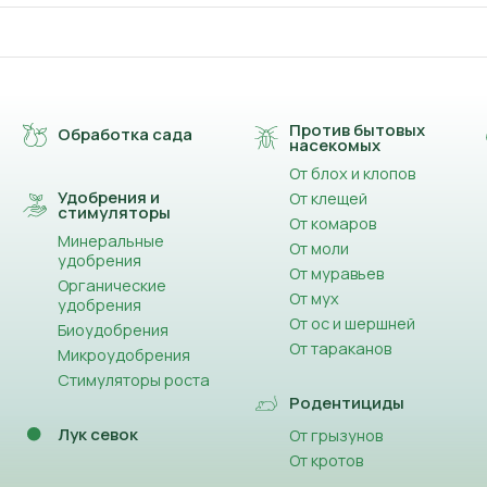
Против бытовых
Обработка сада
насекомых
От блох и клопов
Удобрения и
От клещей
стимуляторы
От комаров
Минеральные
От моли
удобрения
От муравьев
Органические
От мух
удобрения
От ос и шершней
Биоудобрения
От тараканов
Микроудобрения
Стимуляторы роста
Родентициды
Лук севок
От грызунов
От кротов