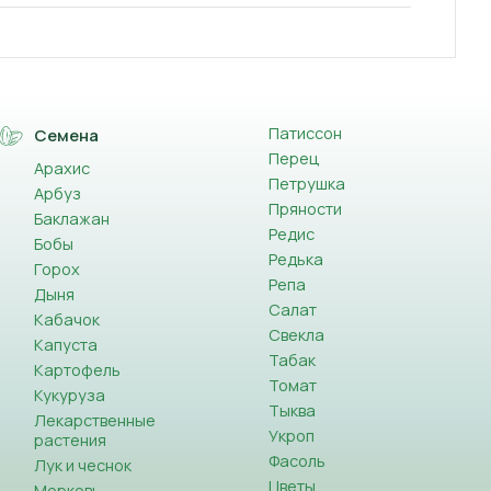
Патиссон
Семена
Перец
Арахис
Петрушка
Арбуз
Пряности
Баклажан
Редис
Бобы
Редька
Горох
Репа
Дыня
Салат
Кабачок
Свекла
Капуста
Табак
Картофель
Томат
Кукуруза
Тыква
Лекарственные
Укроп
растения
Фасоль
Лук и чеснок
Цветы
Морковь