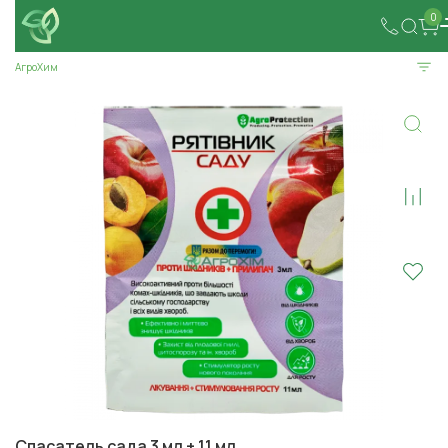
0
АгроХим
Спасатель сада 3 мл + 11 мл