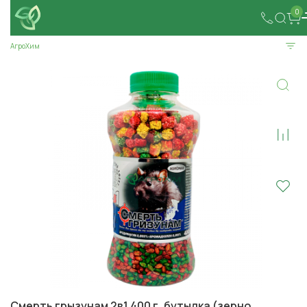
0
АгроХим
Смерть грызунам 2в1 400 г, бутылка (зерно