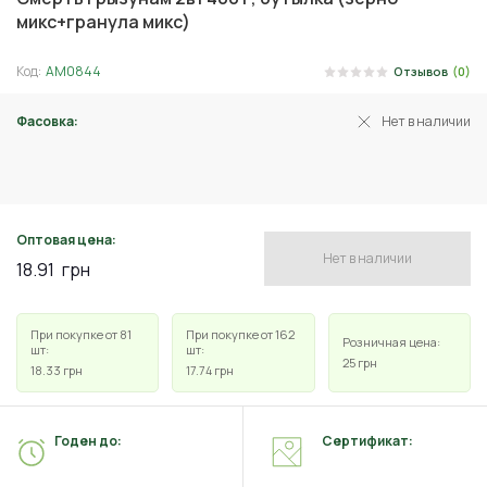
микс+гранула микс)
Код:
АМ0844
Отзывов
(0)
Фасовка:
Нет в наличии
400 г
Оптовая цена:
Нет в наличии
18.91
грн
При покупке от 81
При покупке от 162
Розничная цена:
шт:
шт:
25
грн
18.33
грн
17.74
грн
Годен до:
Сертификат: