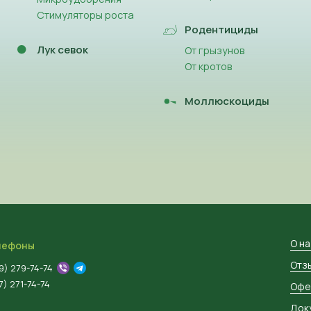
Стимуляторы роста
Родентициды
Лук севок
От грызунов
От кротов
Моллюскоциды
О н
лефоны
Отз
9) 279-74-74
) 271-74-74
Офе
Док