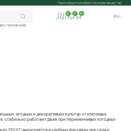
Производители
Действующее вещество
0
0
0
RU
рть
| Чистое поле
вощных, ягодных и декоративных культур от ключевых
ия, стабильно работает даже при переменчивых погодных
ор 250 ЕС выпускается в удобных фасовках для сада и