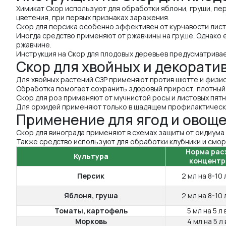
Химикат Скор используют для обработки яблони, груши, пер
цветения, при первых признаках заражения.
Скор для персика особенно эффективен от курчавости лист
Иногда средство применяют от ржавчины на груше. Однако 
ржавчине.
Инструкция на Скор для плодовых деревьев предусматривает
Скор для хвойных и декорати
Для хвойных растений СЗР применяют против шютте и физио
Обработка помогает сохранить здоровый прирост, плотный
Скор для роз применяют от мучнистой росы и листовых пят
Для орхидей применяют только в щадящем профилактическо
Применение для ягод и овощ
Скор для винограда применяют в схемах защиты от оидиума
Также средство используют для обработки клубники и сморо
Норма рас
Культура
концентр
Персик
2 мл на 8-10 
Яблоня, груша
2 мл на 8-10 
Томаты, картофель
5 мл на 5 л
Морковь
4 мл на 5 л