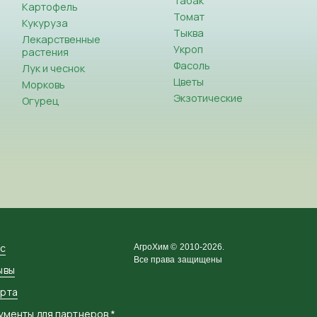
Табак
Картофель
Томат
Кукуруза
Тыква
Лекарственные
Укроп
растения
Фасоль
Лук и чеснок
Цветы
Морковь
Экзотические
Огурец
ас
АгроХим © 2010-2026.
Все права защищены
ывы
рта
ументы для партнеров *