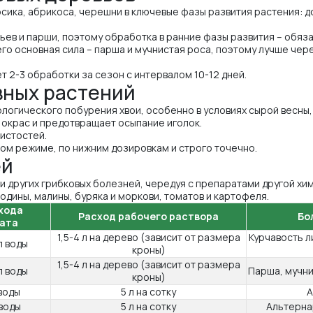
сика, абрикоса, черешни в ключевые фазы развития растения: до
ьев и парши, поэтому обработка в ранние фазы развития – обяза
его основная сила – парша и мучнистая роса, поэтому лучше че
 2-3 обработки за сезон с интервалом 10-12 дней.
вных растений
логического побурения хвои, особенно в условиях сырой весны,
 окрас и предотвращает осыпание иголок.
нистостей.
м режиме, по нижним дозировкам и строго точечно.
ей
 и других грибковых болезней, чередуя с препаратами другой хи
дины, малины, буряка и моркови, томатов и картофеля.
хода
Расход рабочего раствора
Бо
ата
1,5-4 л на дерево (зависит от размера
Курчавость л
л воды
кроны)
1,5-4 л на дерево (зависит от размера
л воды
Парша, мучни
кроны)
 воды
5 л на сотку
А
 воды
5 л на сотку
Альтерна