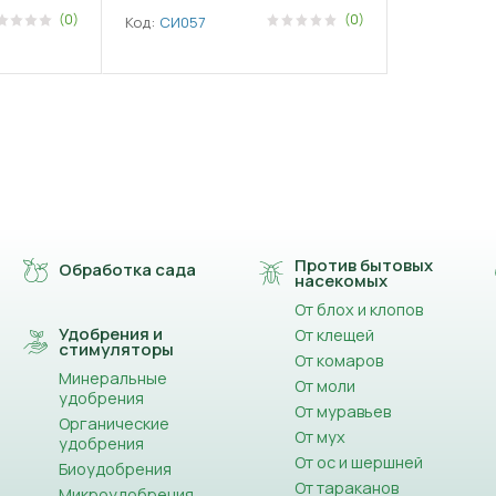
(0)
(0)
Код:
СИ057
Против бытовых
Обработка сада
насекомых
От блох и клопов
Удобрения и
От клещей
стимуляторы
От комаров
Минеральные
От моли
удобрения
От муравьев
Органические
От мух
удобрения
От ос и шершней
Биоудобрения
От тараканов
Микроудобрения