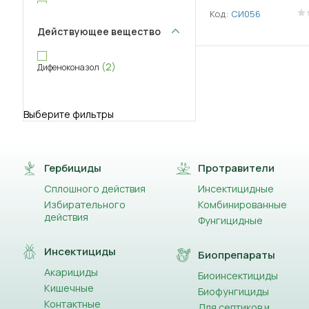
Код:
СИ056
(+3)
Свитч
Действующее вещество
(+2)
Скор
(2)
Дифеноконазол
(+1)
Тиовит Джет
(+2)
Топаз
Выберите фильтры
(+2)
Хорус
Гербициды
Протравители
Сплошного действия
Инсектицидные
Избирательного
Комбинированные
действия
Фунгицидные
Инсектициды
Биопрепараты
Акарициды
Биоинсектициды
Кишечные
Биофунгициды
Контактные
Для септиков и