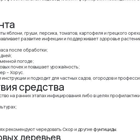
нта
ты яблони, груши, персика, томатов, картофеля и грецкого оре
авливает развитие инфекции и поддерживает здоровье растений 
часа после обработки;
 дней;
еменной погоде;
овых почек и повышает урожайность;
ер – Хорус.
инструкции и подходит для частных садов, огородов и професси
твия средства
тво на ранних этапах инфицирования либо в целях профилактики
льтурах;
иях рекомендуют чередовать Скор и другие
фунгициды
.
овых деревьев