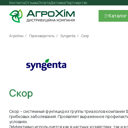
Контакты
Отзывы
Оплата
Доставка
Партнерство
Каталог
АгроХим
Производитель
Syngenta
Скор
Скор
Скор – системный фунгицид из группы триазолов компании
S
грибковых заболеваний. Проявляет выраженное профилакти
условиях.
Эффективно используется как в частных хозяйствах, так и 