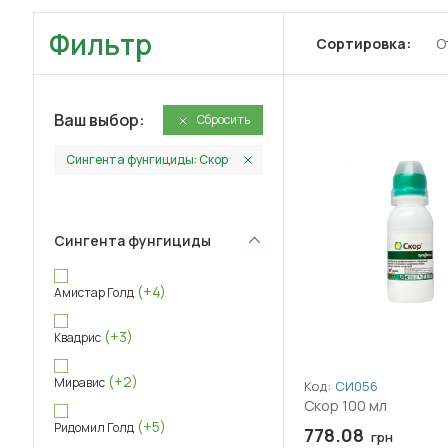
Фильтр
Сортировка:
О
Ваш выбор:
Сбросить
Сингента фунгициды: Скор
Сингента фунгициды
(+4)
Амистар Голд
(+3)
Квадрис
(+2)
Миравис
Код:
СИ056
Скор 100 мл
(+5)
Ридомил Голд
778.08
грн