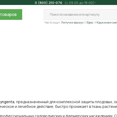
0 (800) 210-076
(с 09:00 до 18:00)
товаров
Часто ищут:
Липучки від мух
| Брос
| Крысиная сме
yngenta
, предназначенный для комплексной защиты плодовых, о
ческое и лечебное действие, быстро проникает в ткань растен
в профессиональных садоводческих и фермерских насаждениях. Ск