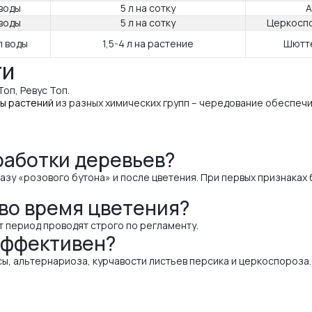
 воды
5 л на сотку
А
 воды
5 л на сотку
Церкоспо
л воды
1,5-4 л на растение
Шютте
ги
оп, Ревус Топ.
ы растений
из разных химических групп – чередование обеспеч
работки деревьев?
азу «розового бутона» и после цветения. При первых признака
во время цветения?
т период проводят строго по регламенту.
эффективен?
сы, альтернариоза, курчавости листьев персика и церкоспороза.