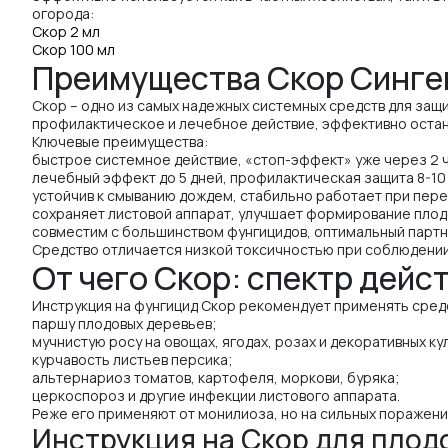
огорода:
Скор 2 мл
Скор 100 мл
Преимущества Скор Синге
Скор – одно из самых надежных системных средств для защи
профилактическое и лечебное действие, эффективно остан
Ключевые преимущества:
быстрое системное действие, «стоп-эффект» уже через 2 
лечебный эффект до 5 дней, профилактическая защита 8-10
устойчив к смыванию дождем, стабильно работает при пер
сохраняет листовой аппарат, улучшает формирование плод
совместим с большинством фунгицидов, оптимальный партн
Средство отличается низкой токсичностью при соблюдении 
От чего Скор: спектр дейс
Инструкция на фунгицид Скор рекомендует применять средс
паршу плодовых деревьев;
мучнистую росу на овощах, ягодах, розах и декоративных ку
курчавость листьев персика;
альтернариоз томатов, картофеля, моркови, буряка;
церкоспороз и другие инфекции листового аппарата.
Реже его применяют от монилиоза, но на сильных поражен
Инструкция на Скор для плод