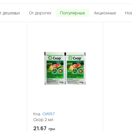
т дешевых
От дорогих
Популярные
Акционные
Но
Код:
СИ057
Скор 2 мл
21.67
грн