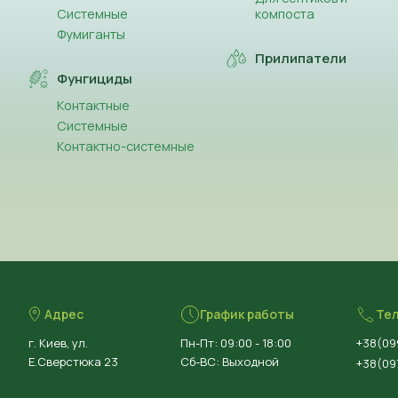
Системные
компоста
Фумиганты
Прилипатели
Фунгициды
Контактные
Системные
Контактно-системные
Адрес
График работы
Те
г. Киев, ул.
Пн-Пт: 09:00 - 18:00
+38(09
Е.Сверстюка 23
Сб-ВС: Выходной
+38(097