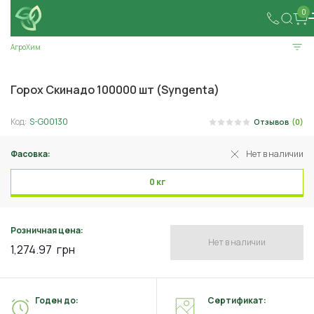
0
АгроХим
Горох Скинадо 100000 шт (Syngenta)
Код:
S-G00130
Отзывов
(0)
Фасовка:
Нет в наличии
0 кг
Розничная цена:
Нет в наличии
1,274.97
грн
Годен до:
Сертификат: