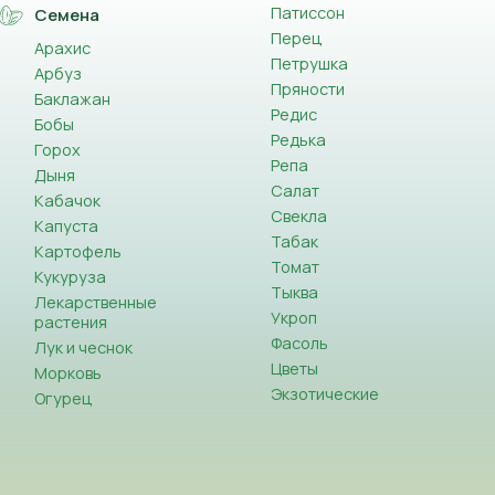
Патиссон
Семена
Перец
Арахис
Петрушка
Арбуз
Пряности
Баклажан
Редис
Бобы
Редька
Горох
Репа
Дыня
Салат
Кабачок
Свекла
Капуста
Табак
Картофель
Томат
Кукуруза
Тыква
Лекарственные
Укроп
растения
Фасоль
Лук и чеснок
Цветы
Морковь
Экзотические
Огурец