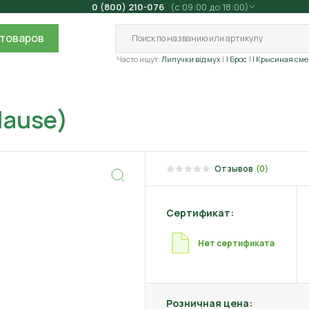
0 (800) 210-076
(с 09:00 до 18:00)
товаров
Часто ищут:
Липучки від мух
| Брос
| Крысиная сме
lause)
Отзывов
(0)
Сертификат:
Нет сертификата
Розничная цена: