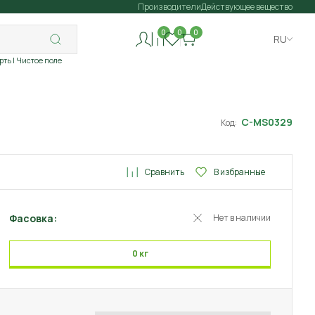
Производители
Действующее вещество
0
0
0
RU
рть
| Чистое поле
C-MS0329
Код:
Сравнить
В избранные
Фасовка:
Нет в наличии
0 кг