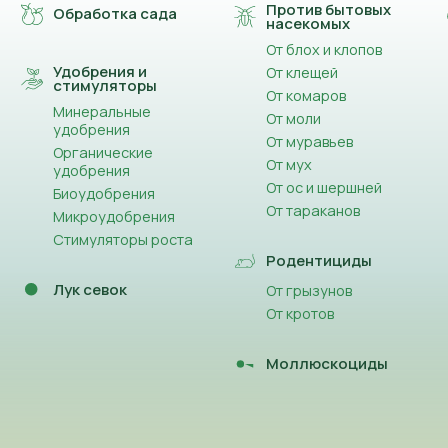
Против бытовых
Обработка сада
насекомых
От блох и клопов
Удобрения и
От клещей
стимуляторы
От комаров
Минеральные
От моли
удобрения
От муравьев
Органические
От мух
удобрения
От ос и шершней
Биоудобрения
От тараканов
Микроудобрения
Стимуляторы роста
Родентициды
Лук севок
От грызунов
От кротов
Моллюскоциды