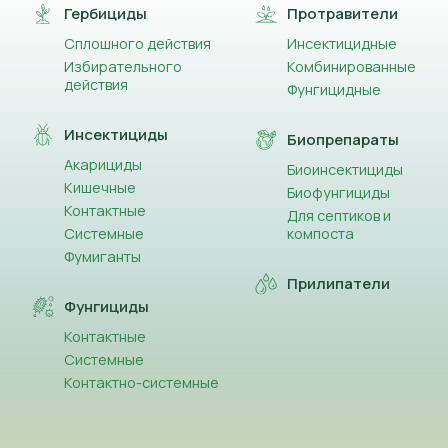
Гербициды
Протравители
Сплошного действия
Инсектицидные
Избирательного
Комбинированные
действия
Фунгицидные
Инсектициды
Биопрепараты
Акарициды
Биоинсектициды
Кишечные
Биофунгициды
Контактные
Для септиков и
Системные
компоста
Фумиганты
Прилипатели
Фунгициды
Контактные
Системные
Контактно-системные