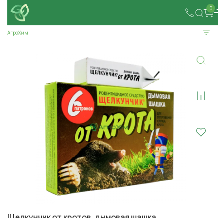
0
АгроХим
Щелкунчик от кротов, дымовая шашка