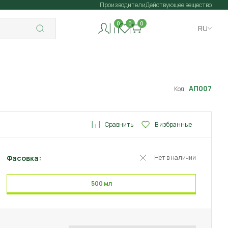
Производители
Действующее вещество
0
0
0
RU
АП007
Код:
Сравнить
В избранные
Фасовка:
Нет в наличии
500 мл