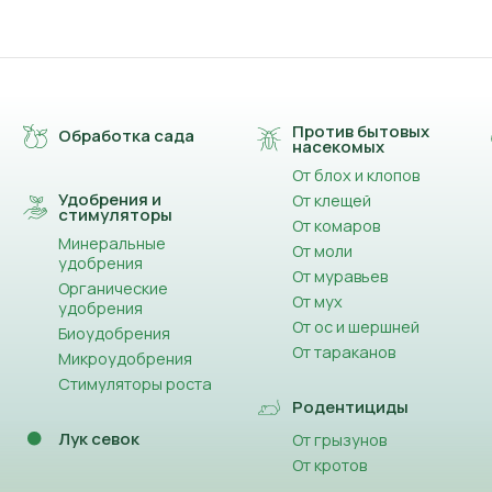
Против бытовых
Обработка сада
насекомых
От блох и клопов
Удобрения и
От клещей
стимуляторы
От комаров
Минеральные
От моли
удобрения
От муравьев
Органические
От мух
удобрения
От ос и шершней
Биоудобрения
От тараканов
Микроудобрения
Стимуляторы роста
Родентициды
Лук севок
От грызунов
От кротов