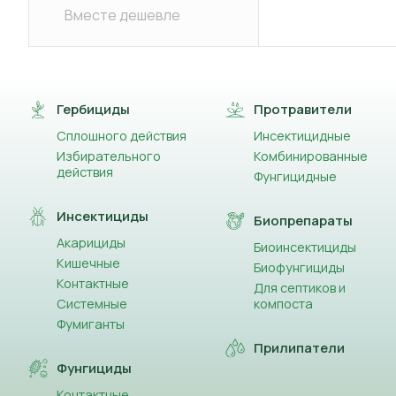
Вместе дешевле
Гербициды
Протравители
Сплошного действия
Инсектицидные
Избирательного
Комбинированные
действия
Фунгицидные
Инсектициды
Биопрепараты
Акарициды
Биоинсектициды
Кишечные
Биофунгициды
Контактные
Для септиков и
Системные
компоста
Фумиганты
Прилипатели
Фунгициды
Контактные