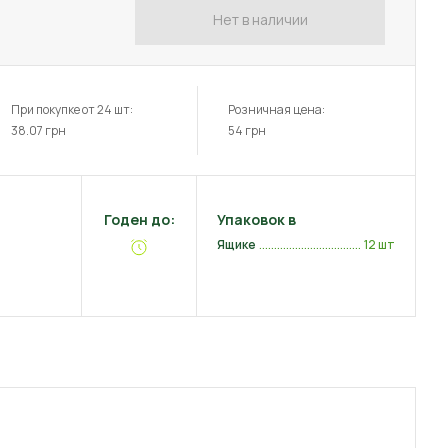
Нет в наличии
При покупке от 24 шт:
Розничная цена:
38.07
грн
54
грн
Годен до:
Упаковок в
Ящике
12 шт