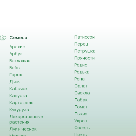
Патиссон
Семена
Перец
Арахис
Петрушка
Арбуз
Пряности
Баклажан
Редис
Бобы
Редька
Горох
Репа
Дыня
Салат
Кабачок
Свекла
Капуста
Табак
Картофель
Томат
Кукуруза
Тыква
Лекарственные
Укроп
растения
Фасоль
Лук и чеснок
Цветы
Морковь