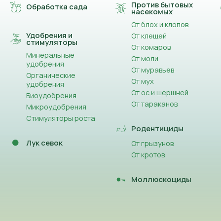
Против бытовых
Обработка сада
насекомых
От блох и клопов
Удобрения и
От клещей
стимуляторы
От комаров
Минеральные
От моли
удобрения
От муравьев
Органические
От мух
удобрения
От ос и шершней
Биоудобрения
От тараканов
Микроудобрения
Стимуляторы роста
Родентициды
Лук севок
От грызунов
От кротов
Моллюскоциды