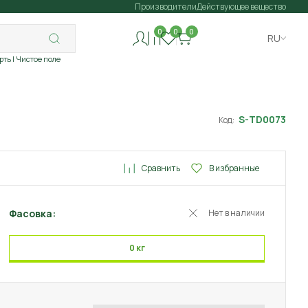
Производители
Действующее вещество
0
0
0
RU
рть
| Чистое поле
S-TD0073
Код:
Сравнить
В избранные
Фасовка:
Нет в наличии
0 кг