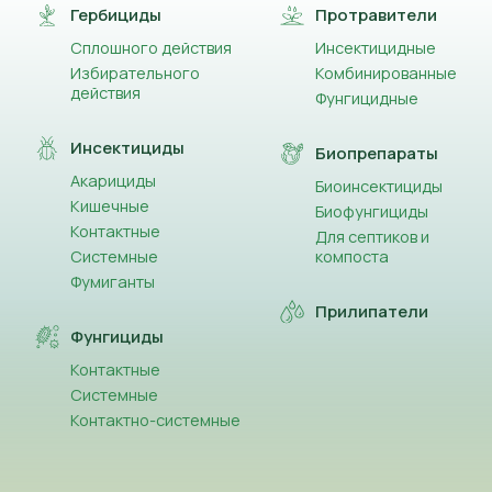
Гербициды
Протравители
Сплошного действия
Инсектицидные
Избирательного
Комбинированные
действия
Фунгицидные
Инсектициды
Биопрепараты
Акарициды
Биоинсектициды
Кишечные
Биофунгициды
Контактные
Для септиков и
Системные
компоста
Фумиганты
Прилипатели
Фунгициды
Контактные
Системные
Контактно-системные