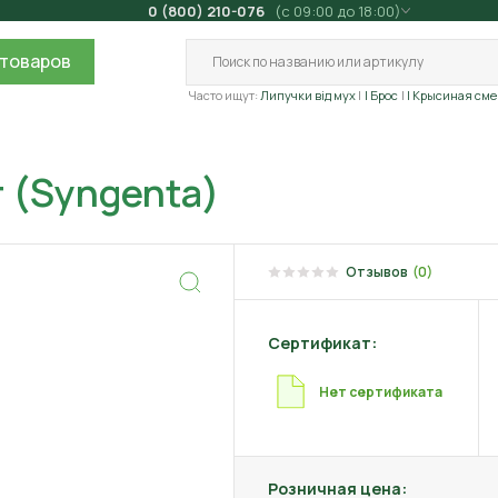
0 (800) 210-076
(с 09:00 до 18:00)
товаров
Часто ищут:
Липучки від мух
| Брос
| Крысиная сме
т (Syngenta)
Отзывов
(0)
Сертификат:
Нет сертификата
Розничная цена: