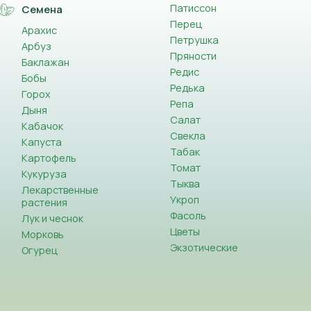
Патиссон
Семена
Перец
Арахис
Петрушка
Арбуз
Пряности
Баклажан
Редис
Бобы
Редька
Горох
Репа
Дыня
Салат
Кабачок
Свекла
Капуста
Табак
Картофель
Томат
Кукуруза
Тыква
Лекарственные
Укроп
растения
Фасоль
Лук и чеснок
Цветы
Морковь
Экзотические
Огурец