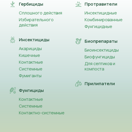
Гербициды
Протравители
Сплошного действия
Инсектицидные
Избирательного
Комбинированные
действия
Фунгицидные
Инсектициды
Биопрепараты
Акарициды
Биоинсектициды
Кишечные
Биофунгициды
Контактные
Для септиков и
Системные
компоста
Фумиганты
Прилипатели
Фунгициды
Контактные
Системные
Контактно-системные