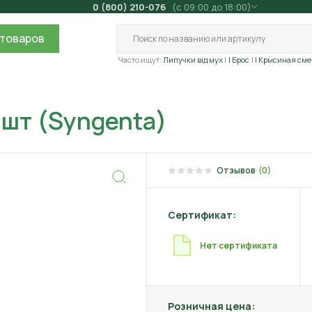
0 (800) 210-076
(с 09:00 до 18:00)
товаров
Часто ищут:
Липучки від мух
| Брос
| Крысиная сме
 шт (Syngenta)
Отзывов
(0)
Сертификат:
Нет сертификата
Розничная цена: