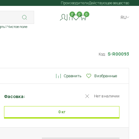
Производители
Действующее вещество
0
0
0
RU
рть
| Чистое поле
S-R00093
Код:
Сравнить
В избранные
Фасовка:
Нет в наличии
0 кг