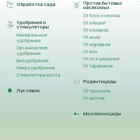
Против бытовых
Обработка сада
насекомых
От блох и клопов
Удобрения и
От клещей
стимуляторы
От комаров
Минеральные
От моли
удобрения
От муравьев
Органические
От мух
удобрения
От ос и шершней
Биоудобрения
От тараканов
Микроудобрения
Стимуляторы роста
Родентициды
Лук севок
От грызунов
От кротов
Моллюскоциды