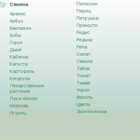
Патиссон
Семена
Перец
Арахис
Петрушка
Арбуз
Пряности
Баклажан
Редис
Бобы
Редька
Горох
Репа
Дыня
Салат
Кабачок
Свекла
Капуста
Табак
Картофель
Томат
Кукуруза
Тыква
Лекарственные
Укроп
растения
Фасоль
Лук и чеснок
Цветы
Морковь
Экзотические
Огурец