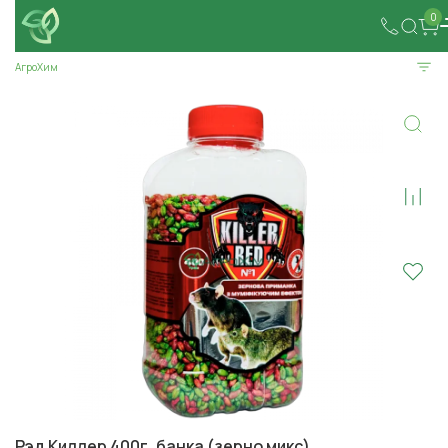
0
АгроХим
Рэд Киллер 400г, банка (зерно микс)