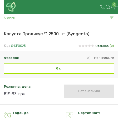
0
АгроХим
Капуста Продикус F1 2500 шт (Syngenta)
Код:
S-KP0025
Отзывов
(0)
Фасовка:
Нет в наличии
0 кг
Розничная цена:
Нет в наличии
819.63
грн
Годен до:
Сертификат: