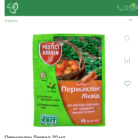
0
АгроХим
Пермаклин Ликвид 20 мл