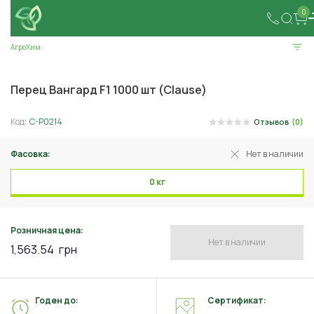
0
АгроХим
Перец Вангард F1 1000 шт (Clause)
Код:
C-P0214
Отзывов
(0)
Фасовка:
Нет в наличии
0 кг
Розничная цена:
Нет в наличии
1,563.54
грн
Годен до:
Сертификат: