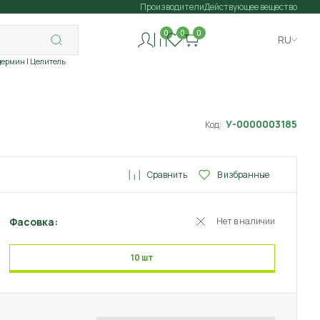
Производители
Действующее вещество
0
0
0
RU
дермин
| Целитель
У-0000003185
Код:
Сравнить
В избранные
Фасовка:
Нет в наличии
10 шт