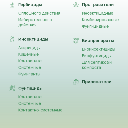
Гербициды
Протравители
Сплошного действия
Инсектицидные
Избирательного
Комбинированные
действия
Фунгицидные
Инсектициды
Биопрепараты
Акарициды
Биоинсектициды
Кишечные
Биофунгициды
Контактные
Для септиков и
Системные
компоста
Фумиганты
Прилипатели
Фунгициды
Контактные
Системные
Контактно-системные