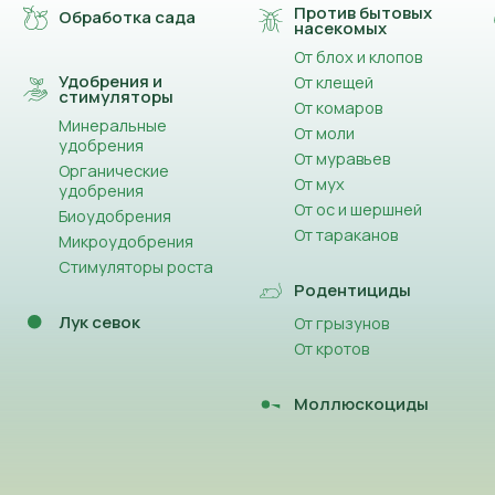
Против бытовых
Обработка сада
насекомых
От блох и клопов
Удобрения и
От клещей
стимуляторы
От комаров
Минеральные
От моли
удобрения
От муравьев
Органические
От мух
удобрения
От ос и шершней
Биоудобрения
От тараканов
Микроудобрения
Стимуляторы роста
Родентициды
Лук севок
От грызунов
От кротов
Моллюскоциды