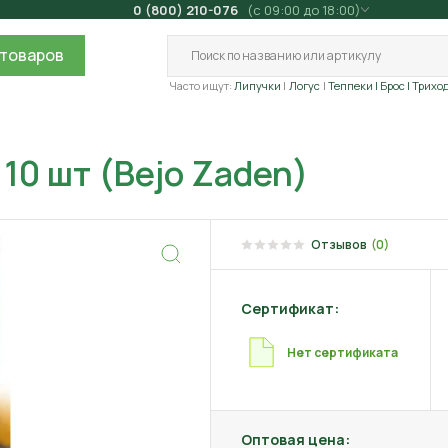
0 (800) 210-076
(с 09:00 до 18:00)
товаров
Часто ищут:
Липучки
Логус
Теппеки
| Брос
| Трихо
10 шт (Bejo Zaden)
Отзывов
(0)
Сертификат:
Нет сертификата
Оптовая цена: