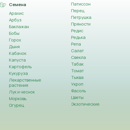
Патиссон
Семена
Перец
Арахис
Петрушка
Арбуз
Пряности
Баклажан
Редис
Бобы
Редька
Горох
Репа
Дыня
Салат
Кабачок
Свекла
Капуста
Табак
Картофель
Томат
Кукуруза
Тыква
Лекарственные
Укроп
растения
Фасоль
Лук и чеснок
Цветы
Морковь
Экзотические
Огурец