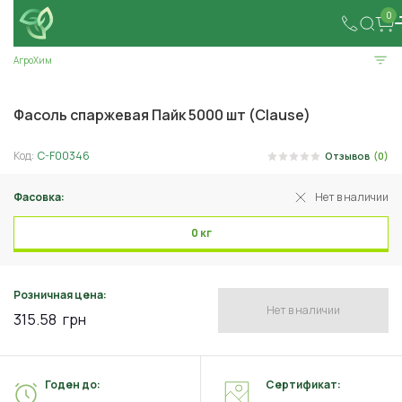
0
АгроХим
Фасоль спаржевая Пайк 5000 шт (Clause)
Код:
C-F00346
Отзывов
(0)
Фасовка:
Нет в наличии
0 кг
Розничная цена:
Нет в наличии
315.58
грн
Годен до:
Сертификат: