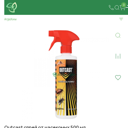
0
АгроХим
Outcast спрей от насекомых 500 мл