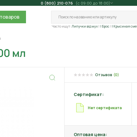
0 (800) 210-076
(с 09:00 до 18:00)
товаров
Часто ищут:
Липучки від мух
| Брос
| Крысиная сме
л
00 мл
Отзывов
(0)
Сертификат:
Нет сертификата
Оптовая цена: