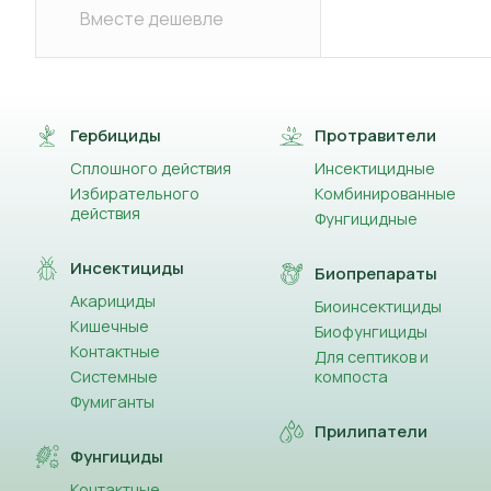
Вместе дешевле
Гербициды
Протравители
Сплошного действия
Инсектицидные
Избирательного
Комбинированные
действия
Фунгицидные
Инсектициды
Биопрепараты
Акарициды
Биоинсектициды
Кишечные
Биофунгициды
Контактные
Для септиков и
Системные
компоста
Фумиганты
Прилипатели
Фунгициды
Контактные