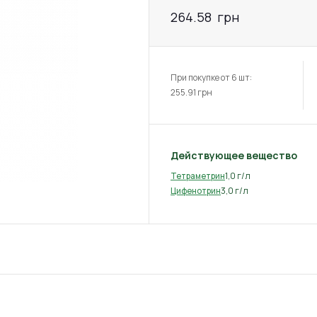
264.58
грн
При покупке от 6 шт:
255.91
грн
Действующее вещество
1,0 г/л
Тетраметрин
3,0 г/л
Цифенотрин