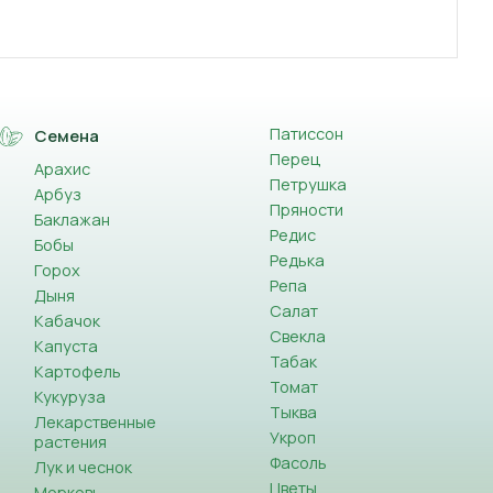
Патиссон
Семена
Перец
Арахис
Петрушка
Арбуз
Пряности
Баклажан
Редис
Бобы
Редька
Горох
Репа
Дыня
Салат
Кабачок
Свекла
Капуста
Табак
Картофель
Томат
Кукуруза
Тыква
Лекарственные
Укроп
растения
Фасоль
Лук и чеснок
Цветы
Морковь