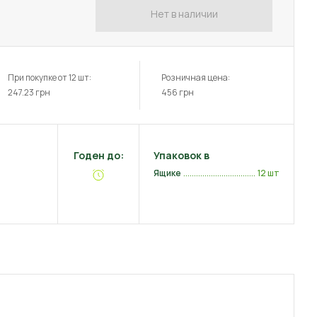
Нет в наличии
При покупке от 12 шт:
Розничная цена:
247.23
грн
456
грн
Годен до:
Упаковок в
Ящике
12 шт