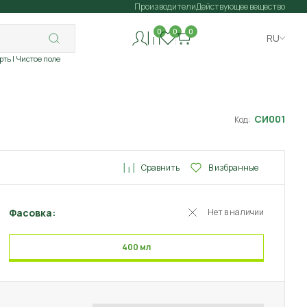
Производители
Действующее вещество
0
0
0
RU
рть
| Чистое поле
СИ001
Код:
Сравнить
В избранные
Фасовка:
Нет в наличии
400 мл