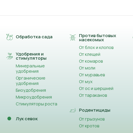
Против бытовых
Обработка сада
насекомых
От блох и клопов
Удобрения и
От клещей
стимуляторы
От комаров
Минеральные
От моли
удобрения
От муравьев
Органические
От мух
удобрения
От ос и шершней
Биоудобрения
От тараканов
Микроудобрения
Стимуляторы роста
Родентициды
Лук севок
От грызунов
От кротов