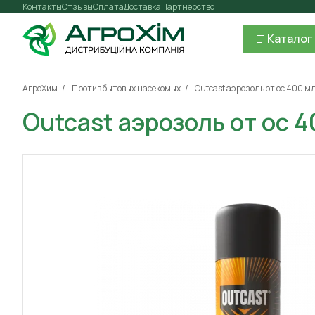
Контакты
Отзывы
Оплата
Доставка
Партнерство
Каталог
АгроХим
Против бытовых насекомых
Outcast аэрозоль от ос 400 м
Outcast аэрозоль от ос 4