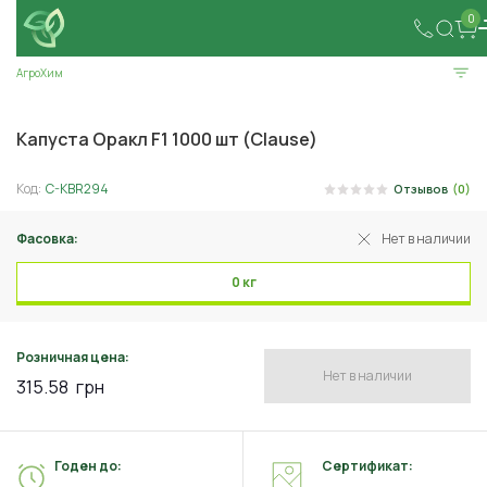
0
АгроХим
Капуста Оракл F1 1000 шт (Clause)
Код:
C-KBR294
Отзывов
(0)
Фасовка:
Нет в наличии
0 кг
Розничная цена:
Нет в наличии
315.58
грн
Годен до:
Сертификат: