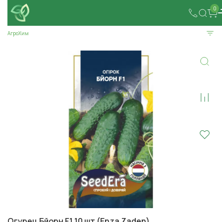
0
АгроХим
Огурец Бйорн F1 10 шт (Enza Zaden)