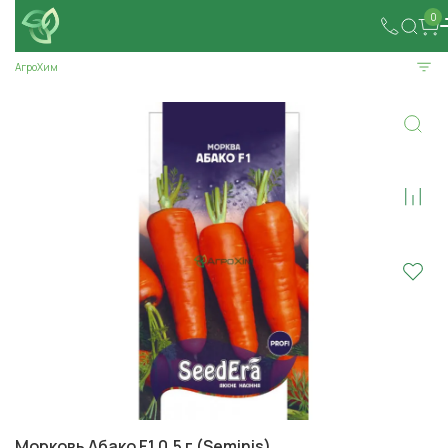
0
АгроХим
Морковь Абако F1 0,5 г (Seminis)