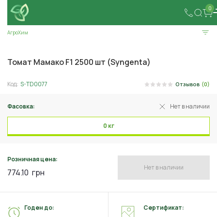
0
АгроХим
Томат Мамако F1 2500 шт (Syngenta)
Код:
S-TD0077
Отзывов
(0)
Фасовка:
Нет в наличии
0 кг
Розничная цена:
Нет в наличии
774.10
грн
Годен до:
Сертификат: