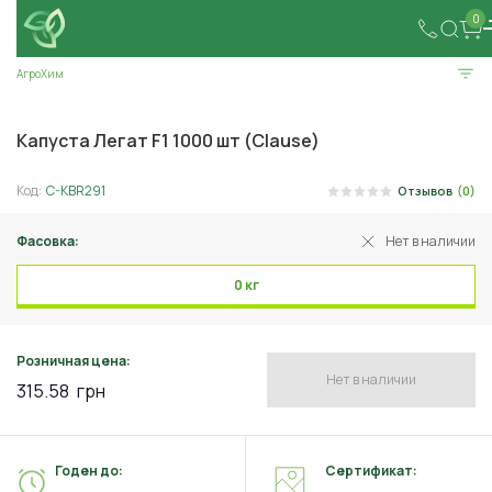
0
АгроХим
Капуста Легат F1 1000 шт (Clause)
Код:
C-KBR291
Отзывов
(0)
Фасовка:
Нет в наличии
0 кг
Розничная цена:
Нет в наличии
315.58
грн
Годен до:
Сертификат: