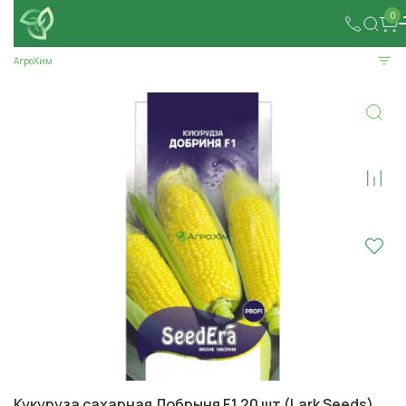
0
АгроХим
Кукуруза сахарная Добрыня F1 20 шт (Lark Seeds)