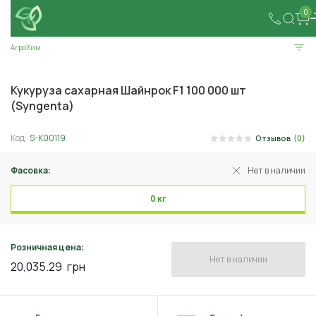
0
АгроХим
Кукуруза сахарная Шайнрок F1 100 000 шт
(Syngenta)
Код:
S-K00119
Отзывов
(0)
Фасовка:
Нет в наличии
0 кг
Розничная цена:
Нет в наличии
20,035.29
грн