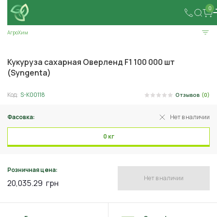
0
АгроХим
Кукуруза сахарная Оверленд F1 100 000 шт
(Syngenta)
Код:
S-K00118
Отзывов
(0)
Фасовка:
Нет в наличии
0 кг
Розничная цена:
Нет в наличии
20,035.29
грн