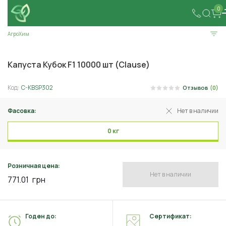
0
АгроХим
Капуста Кубок F1 10000 шт (Clause)
Код:
C-KBSP302
Отзывов
(0)
Фасовка:
Нет в наличии
0 кг
Розничная цена:
Нет в наличии
771.01
грн
Годен до:
Сертификат: